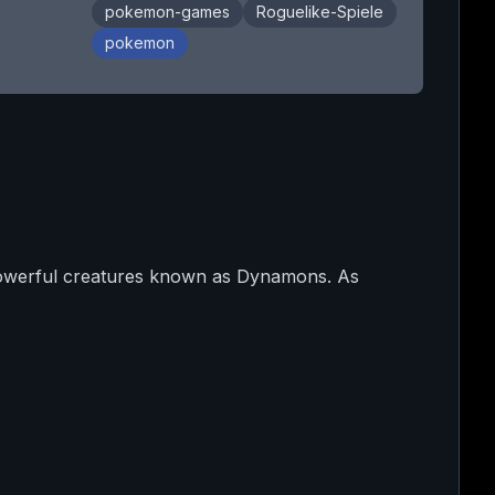
pokemon-games
Roguelike-Spiele
pokemon
 powerful creatures known as Dynamons. As