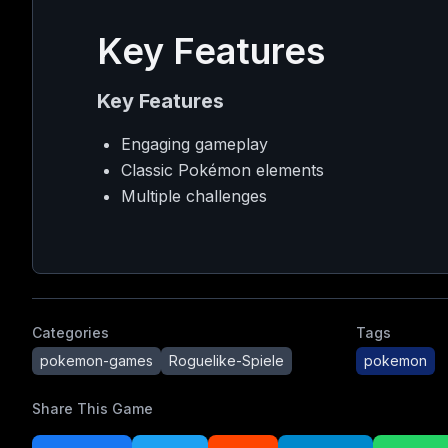
Key Features
Key Features
Engaging gameplay
Classic Pokémon elements
Multiple challenges
Categories
Tags
pokemon-games
Roguelike-Spiele
pokemon
Share This Game