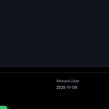
Release Date
2025-11-09