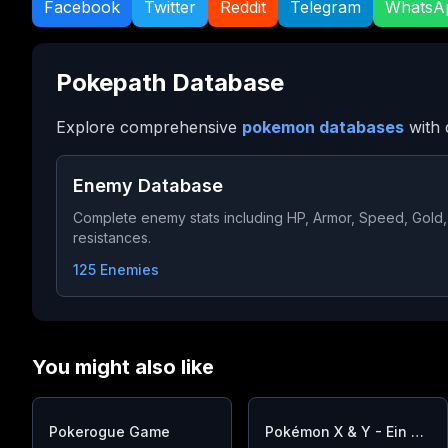
Facebook
Twitter
Reddit
Telegram
WhatsA
Pokepath Database
Explore comprehensive
pokemon databases
with 
Enemy Database
Complete enemy stats including HP, Armor, Speed, Gold,
resistances.
125 Enemies
You might also like
Pokerogue Game
Pokémon X & Y - Ein klassisches Abenteuer neu interpretiert