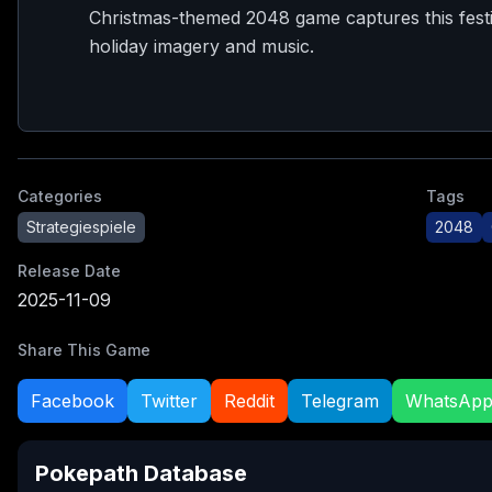
Christmas-themed 2048 game captures this festiv
holiday imagery and music.
Categories
Tags
Strategiespiele
2048
Release Date
2025-11-09
Share This Game
Facebook
Twitter
Reddit
Telegram
WhatsAp
Pokepath Database