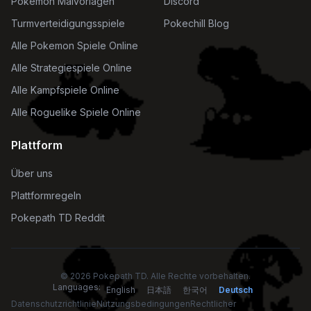
Pokemon Malvorlagen
Discord
Turmverteidigungsspiele
Pokechill Blog
Alle Pokemon Spiele Online
Alle Strategiespiele Online
Alle Kampfspiele Online
Alle Roguelike Spiele Online
Plattform
Über uns
Plattformregeln
Pokepath TD Reddit
© 2026 Pokepath TD. Alle Rechte vorbehalten.
Languages:
English
日本語
한국어
Deutsch
Datenschutzrichtlinie
Nutzungsbedingungen
Rechtlicher