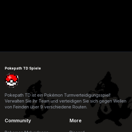
Pokepath TD Spiele
Pokepath TD ist ein Pokémon Turmverteidigungsspiel!
Verwalten Sie Ihr Team und verteidigen Sie sich gegen Wellen
von Feinden über 9 verschiedene Routen.
Community
More