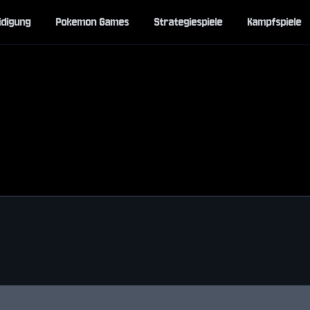
idigung
Pokemon Games
Strategiespiele
Kampfspiele