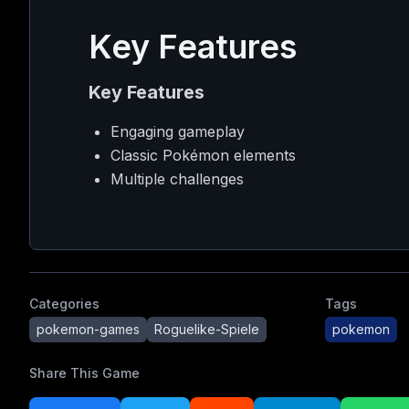
Key Features
Key Features
Engaging gameplay
Classic Pokémon elements
Multiple challenges
Categories
Tags
pokemon-games
Roguelike-Spiele
pokemon
Share This Game