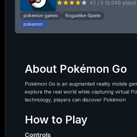
4.1
/ 5 (
9,049
plays)
pokemon-games
Roguelike-Spiele
pokemon
About
Pokémon Go
Pokémon Go is an augmented reality mobile game
explore the real world while capturing virtual
technology, players can discover Pokémon
How to Play
Controls