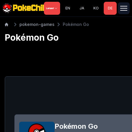
PokeChill
EN
JA
KO
DE
Latest
pokemon-games
Pokémon Go
Pokémon Go
Pokémon Go