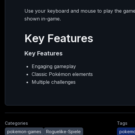
Use your keyboard and mouse to play the game. 
shown in-game.
Key Features
Key Features
Engaging gameplay
Classic Pokémon elements
Multiple challenges
Categories
Tags
pokemon-games
Roguelike-Spiele
pokem