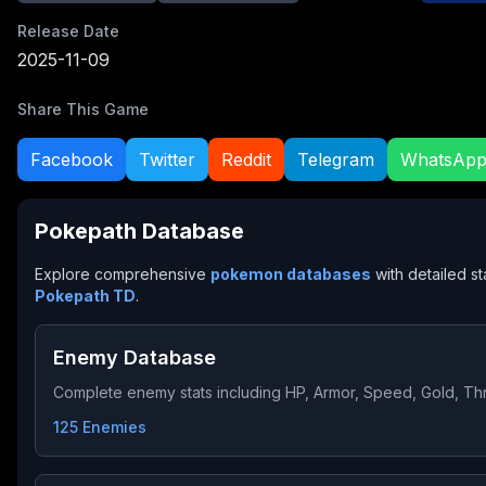
Release Date
2025-11-09
Share This Game
Facebook
Twitter
Reddit
Telegram
WhatsAp
Pokepath Database
Explore comprehensive
pokemon databases
with detailed s
Pokepath TD
.
Enemy Database
Complete enemy stats including HP, Armor, Speed, Gold, Thre
125 Enemies