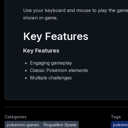
Use your keyboard and mouse to play the game. 
shown in-game.
Key Features
Key Features
Engaging gameplay
Classic Pokémon elements
Multiple challenges
Categories
Tags
pokemon-games
Roguelike-Spiele
pokem