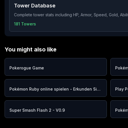
Tower Database
Complete tower stats including HP, Armor, Speed, Gold, Abil
181 Towers
You might also like
Pokerogue Game
Pokémon Ruby online spielen - Erkunden Sie die Hoenn-Region im klassischen Pokémon-Abenteuer
Super Smash Flash 2 - V0.9
Pokém