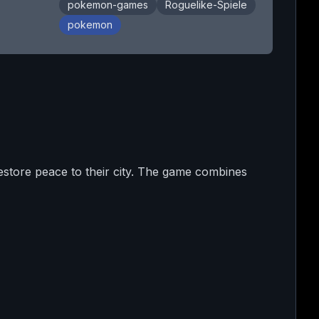
pokemon-games
Roguelike-Spiele
pokemon
 restore peace to their city. The game combines