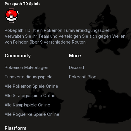
Pokepath TD Spiele
Pokepath TD ist ein Pokémon Turmverteidigungsspiel!
Verwalten Sie Ihr Team und verteidigen Sie sich gegen Wellen
von Feinden über 9 verschiedene Routen.
Community
More
Pokemon Malvorlagen
Discord
Turmverteidigungsspiele
Pokechill Blog
Alle Pokemon Spiele Online
Alle Strategiespiele Online
Alle Kampfspiele Online
Alle Roguelike Spiele Online
Plattform