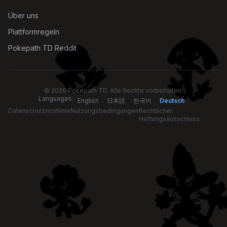
Über uns
Plattformregeln
Pokepath TD Reddit
© 2026 Pokepath TD. Alle Rechte vorbehalten.
Languages:
English
日本語
한국어
Deutsch
Datenschutzrichtlinie
Nutzungsbedingungen
Rechtlicher
Haftungsausschluss