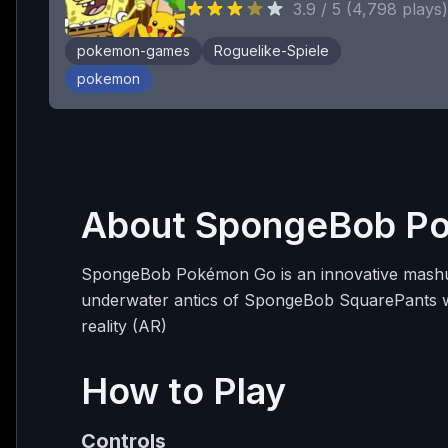
3.9
/ 5 (
4,798
plays)
pokemon-games
Roguelike-Spiele
pokemon
About
SpongeBob P
SpongeBob Pokémon Go is an innovative mashu
underwater antics of SpongeBob SquarePants wi
reality (AR)
How to Play
Controls