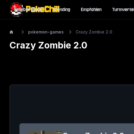
PokeChill
Beliebte Spiele
Trending
Empfohlen
Turmverte
pokemon-games
Crazy Zombie 2.0
Crazy Zombie 2.0