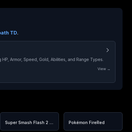
path TD
.
g HP, Armor, Speed, Gold, Abilities, and Range Types.
View →
Super Smash Flash 2 - V0.9
Pokémon FireRed