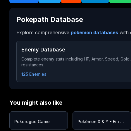
Pokepath Database
Explore comprehensive
pokemon databases
with 
Enemy Database
Complete enemy stats including HP, Armor, Speed, Gold,
resistances.
125 Enemies
You might also like
Pokerogue Game
Pokémon X & Y - Ein klassisches Abenteuer neu interpretiert