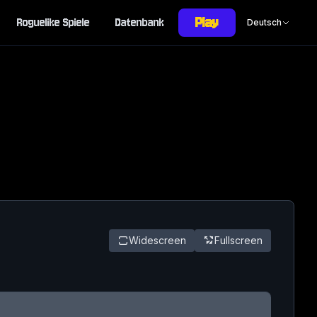
Play
Roguelike Spiele
Datenbank
Deutsch
Widescreen
Fullscreen