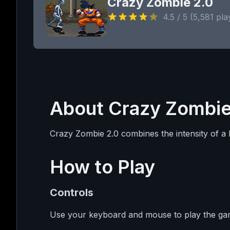
Crazy Zombie 2.0
4.5
/ 5 (
5,581
pla
About
Crazy Zombie
Crazy Zombie 2.0 combines the intensity of a b
How to Play
Controls
Use your keyboard and mouse to play the game