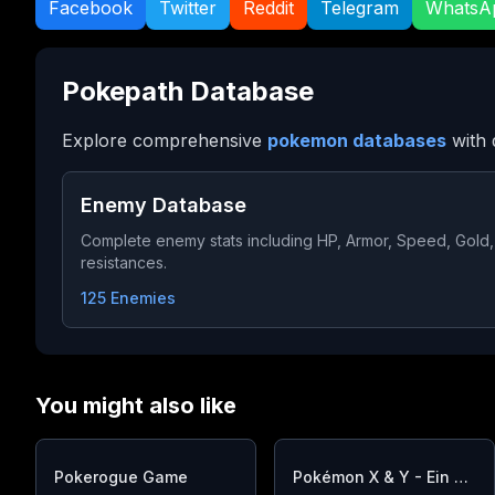
Facebook
Twitter
Reddit
Telegram
WhatsA
Pokepath Database
Explore comprehensive
pokemon databases
with 
Enemy Database
Complete enemy stats including HP, Armor, Speed, Gold,
resistances.
125 Enemies
You might also like
Pokerogue Game
Pokémon X & Y - Ein klassisches Abenteuer neu interpretiert