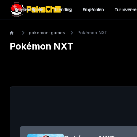
PokeChill
Beliebte Spiele
Trending
Empfohlen
Turmverte
pokemon-games
Pokémon NXT
Pokémon NXT