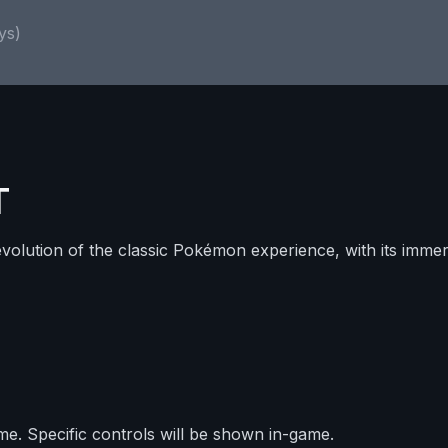
ys)
T
lution of the classic Pokémon experience, with its immer
. Specific controls will be shown in-game.