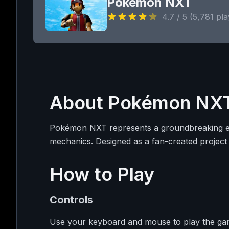
Pokémon NXT
4.7
/ 5 (
5,781
pla
About
Pokémon NX
Pokémon NXT represents a groundbreaking evo
mechanics. Designed as a fan-created project
How to Play
Controls
Use your keyboard and mouse to play the game