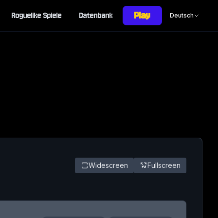
Play
Roguelike Spiele
Datenbank
Deutsch
Widescreen
Fullscreen