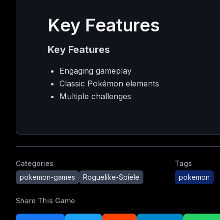
Key Features
Key Features
Engaging gameplay
Classic Pokémon elements
Multiple challenges
Categories
Tags
pokemon-games
Roguelike-Spiele
pokemon
Share This Game