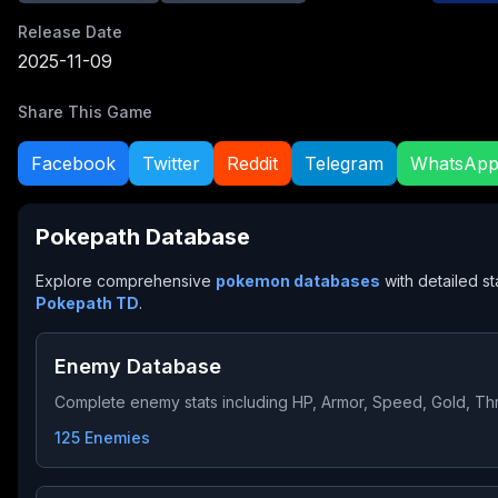
Release Date
2025-11-09
Share This Game
Facebook
Twitter
Reddit
Telegram
WhatsAp
Pokepath Database
Explore comprehensive
pokemon databases
with detailed s
Pokepath TD
.
Enemy Database
Complete enemy stats including HP, Armor, Speed, Gold, Thre
125 Enemies