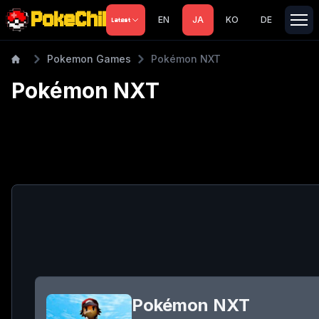
PokeChill
EN
JA
KO
DE
Latest
Pokemon Games
Pokémon NXT
Pokémon NXT
Pokémon NXT