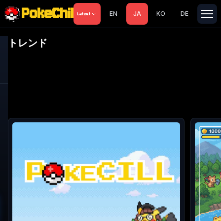
PokeChill
EN
JA
KO
DE
Latest
トレンド