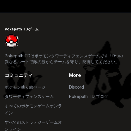
Pokepath TDゲーム
Pokepath TDはポケモンタワーディフェンスゲームです！9つの
異なるルートで敵の波からチームを守り、防御してください。
コミュニティ
More
ポケモン塗り絵ページ
Discord
タワーディフェンスゲーム
Pokepath TD ブログ
すべてのポケモンゲームオンラ
イン
すべてのストラテジーゲームオ
ンライン