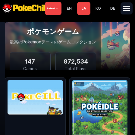
PokeChill
EN
JA
KO
DE
Latest
ポケモンゲーム
最高のPokemonテーマのゲームコレクション
147
872,534
Games
Total Plays
ポケモンゲーム
3.9
21
Avg Rating
Trending