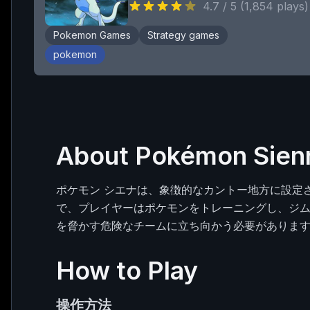
4.7
/ 5 (
1,854
plays)
Pokemon Games
Strategy games
pokemon
About
Pokémon Sien
ポケモン シエナは、象徴的なカントー地方に設定
で、プレイヤーはポケモンをトレーニングし、ジ
を脅かす危険なチームに立ち向かう必要がありま
How to Play
操作方法