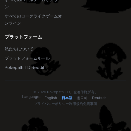
ン
すべてのローグライクゲームオ
ンライン
プラットフォーム
私たちについて
プラットフォームルール
Pokepath TD Reddit
© 2026 Pokepath TD。全著作権所有。
Languages:
English
日本語
한국어
Deutsch
プライバシーポリシー
利用規約
免責事項