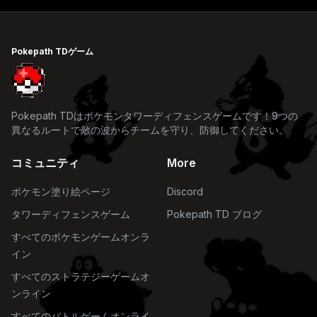
Pokepath TDゲーム
Pokepath TDはポケモンタワーディフェンスゲームです！9つの
異なるルートで敵の波からチームを守り、防御してください。
コミュニティ
More
ポケモン塗り絵ページ
Discord
タワーディフェンスゲーム
Pokepath TD ブログ
すべてのポケモンゲームオンラ
イン
すべてのストラテジーゲームオ
ンライン
すべてのバトルゲームオンライ