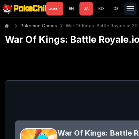
PokeChill
EN
JA
KO
DE
Latest
Pokemon Games
War Of Kings: Battle Royale.io 3D
War Of Kings: Battle Royale.i
War Of Kings: Battle R