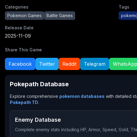
Categories
Tags
Pokemon Games
Battle Games
pokem
Release Date
2025-11-09
Share This Game
Facebook
Twitter
Reddit
Telegram
WhatsAp
Pokepath Database
Explore comprehensive
pokemon databases
with detailed s
Pokepath TD
.
Enemy Database
Complete enemy stats including HP, Armor, Speed, Gold, Thre