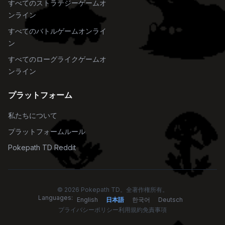
すべてのストラテジーゲームオ
ンライン
すべてのバトルゲームオンライ
ン
すべてのローグライクゲームオ
ンライン
プラットフォーム
私たちについて
プラットフォームルール
Pokepath TD Reddit
© 2026 Pokepath TD。全著作権所有。
Languages:
English
日本語
한국어
Deutsch
プライバシーポリシー
利用規約
免責事項