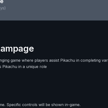
ge
ys)
 Rampage
ging game where players assist Pikachu in completing vario
 Pikachu in a unique role
. Specific controls will be shown in-game.