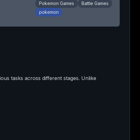
Pokemon Games
Battle Games
pokemon
us tasks across different stages. Unlike