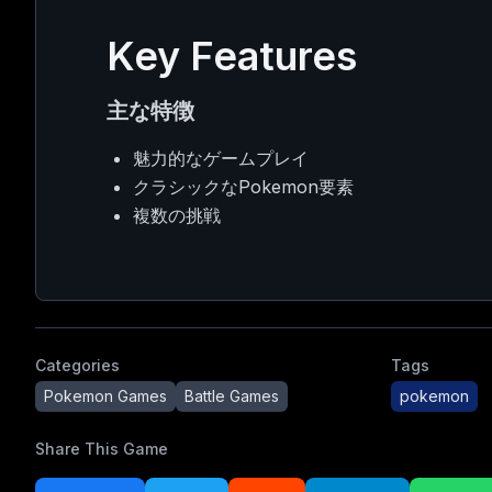
Key Features
主な特徴
魅力的なゲームプレイ
クラシックなPokemon要素
複数の挑戦
Categories
Tags
Pokemon Games
Battle Games
pokemon
Share This Game