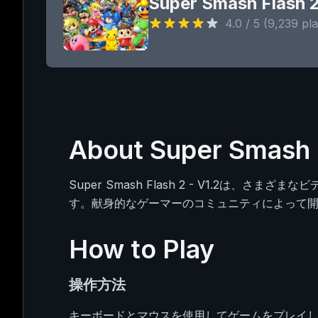
Super Smash Flash 2
4.0
/ 5 (
9,239
pla
About
Super Smash F
Super Smash Flash 2 - V1.
す。献身的なゲーマーのコミュニティによって
How to Play
操作方法
キーボードとマウスを使用してゲームをプレイ