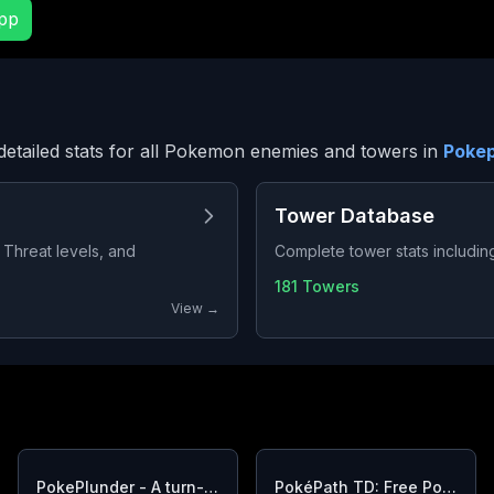
pp
detailed stats for all Pokemon enemies and towers in
Poke
Tower Database
 Threat levels, and
Complete tower stats includin
181 Towers
View →
PokePlunder - A turn-based Pokemon roguelike game
PokéPath TD: Free Pokémon Tower Defense Game Online