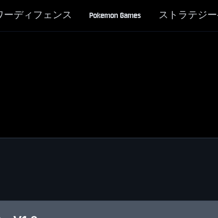
ワーディフェンス
Pokemon Games
ストラテジー