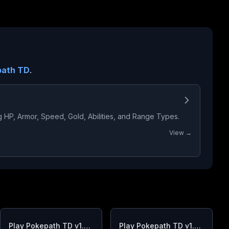
path TD
.
g HP, Armor, Speed, Gold, Abilities, and Range Types.
View →
Play Pokepath TD v1.3.6 Free Pokémon Tower Defense Game Online
Play Pokepath TD v1.3.3 Free Pokémon Tower Defense Game Online