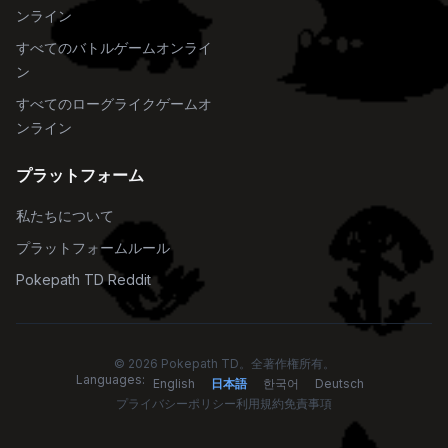
ンライン
すべてのバトルゲームオンライ
ン
すべてのローグライクゲームオ
ンライン
プラットフォーム
私たちについて
プラットフォームルール
Pokepath TD Reddit
© 2026 Pokepath TD。全著作権所有。
Languages:
English
日本語
한국어
Deutsch
プライバシーポリシー
利用規約
免責事項