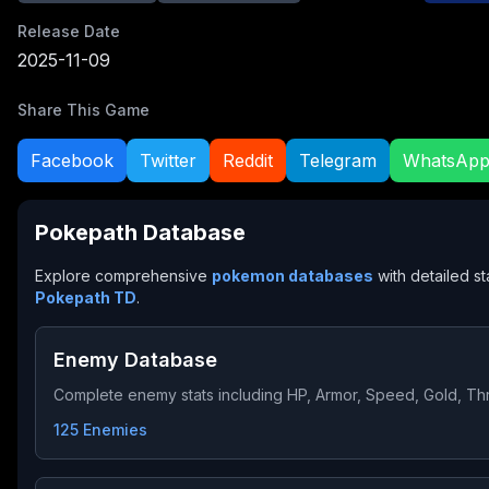
Release Date
2025-11-09
Share This Game
Facebook
Twitter
Reddit
Telegram
WhatsAp
Pokepath Database
Explore comprehensive
pokemon databases
with detailed s
Pokepath TD
.
Enemy Database
Complete enemy stats including HP, Armor, Speed, Gold, Thre
125 Enemies