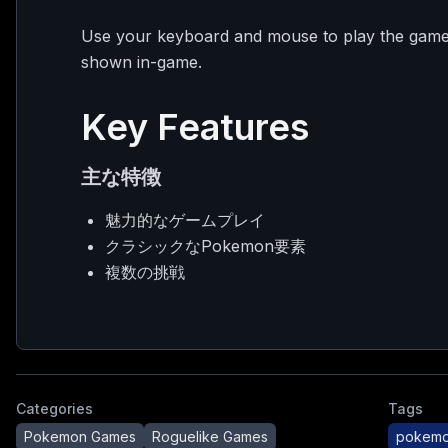
Use your keyboard and mouse to play the game. 
shown in-game.
Key Features
主な特徴
魅力的なゲームプレイ
クラシックなPokemon要素
複数の挑戦
Categories
Tags
Pokemon Games
Roguelike Games
pokem