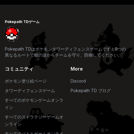
Pokepath TDゲーム
Pokepath TDはポケモンタワーディフェンスゲームです！9つの
異なるルートで敵の波からチームを守り、防御してください。
コミュニティ
More
ポケモン塗り絵ページ
Discord
タワーディフェンスゲーム
Pokepath TD ブログ
すべてのポケモンゲームオンラ
イン
すべてのストラテジーゲームオ
ンライン
すべてのバトルゲームオンライ