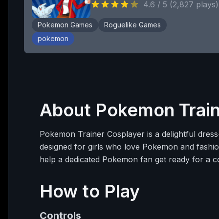
4.6
/ 5 (
2,827
plays)
Pokemon Games
Roguelike Games
pokemon
About
Pokemon Train
Pokemon Trainer Cosplayer is a delightful dre
designed for girls who love Pokemon and fashi
help a dedicated Pokemon fan get ready for a c
How to Play
Controls