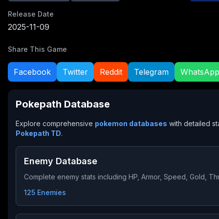
Release Date
2025-11-09
Share This Game
Facebook
Twitter
Reddit
Telegram
WhatsAp
Pokepath Database
Explore comprehensive
pokemon databases
with detailed s
Pokepath TD
.
Enemy Database
Complete enemy stats including HP, Armor, Speed, Gold, Thre
125 Enemies