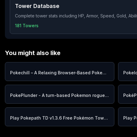
Tower Database
Complete tower stats including HP, Armor, Speed, Gold, Abil
181 Towers
You might also like
Pokechill – A Relaxing Browser-Based Pokemon-Style Idle RPG Game，Play free pokechill online.
PokePlunder - A turn-based Pokemon roguelike game
Play Pokepath TD v1.3.6 Free Pokémon Tower Defense Game Online