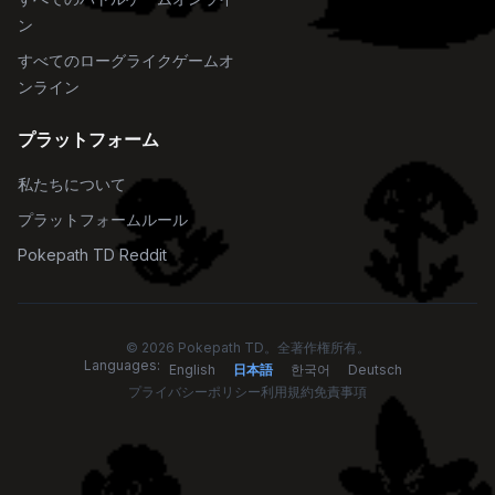
ン
すべてのローグライクゲームオ
ンライン
プラットフォーム
私たちについて
プラットフォームルール
Pokepath TD Reddit
© 2026 Pokepath TD。全著作権所有。
Languages:
English
日本語
한국어
Deutsch
プライバシーポリシー
利用規約
免責事項