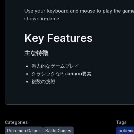
Use your keyboard and mouse to play the game. 
shown in-game.
Key Features
主な特徴
魅力的なゲームプレイ
クラシックなPokemon要素
複数の挑戦
Categories
Tags
Pokemon Games
Battle Games
pokem