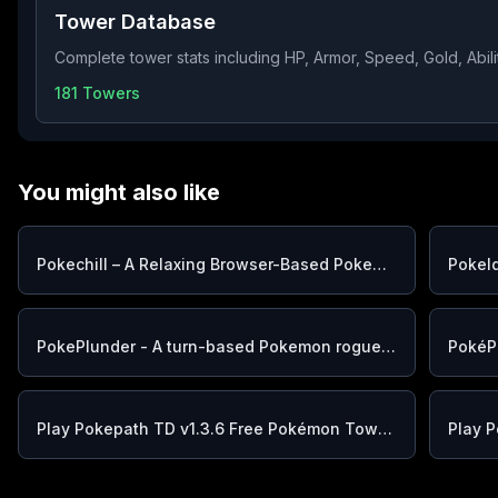
Tower Database
Complete tower stats including HP, Armor, Speed, Gold, Abil
181 Towers
You might also like
Pokechill – A Relaxing Browser-Based Pokemon-Style Idle RPG Game，Play free pokechill online.
PokePlunder - A turn-based Pokemon roguelike game
Play Pokepath TD v1.3.6 Free Pokémon Tower Defense Game Online