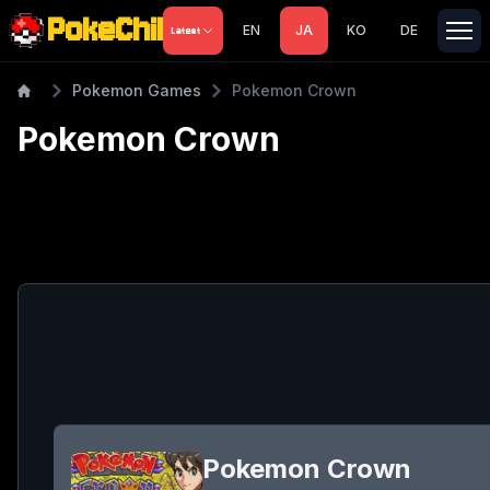
PokeChill
EN
JA
KO
DE
Latest
Pokemon Games
Pokemon Crown
Pokemon Crown
Pokemon Crown