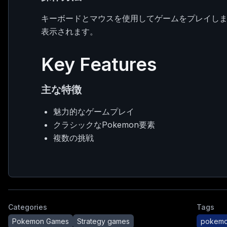
キーボードとマウスを使用してゲームをプレイし
表示されます。
Key Features
主な特徴
魅力的なゲームプレイ
クラシックなPokemon要素
複数の挑戦
Categories
Tags
Pokemon Games
Strategy games
pokem