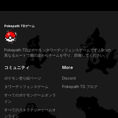
Pokepath TDゲーム
Pokepath TDはポケモンタワーディフェンスゲームです！9つの
異なるルートで敵の波からチームを守り、防御してください。
コミュニティ
More
ポケモン塗り絵ページ
Discord
タワーディフェンスゲーム
Pokepath TD ブログ
すべてのポケモンゲームオンラ
イン
すべてのストラテジーゲームオ
ンライン