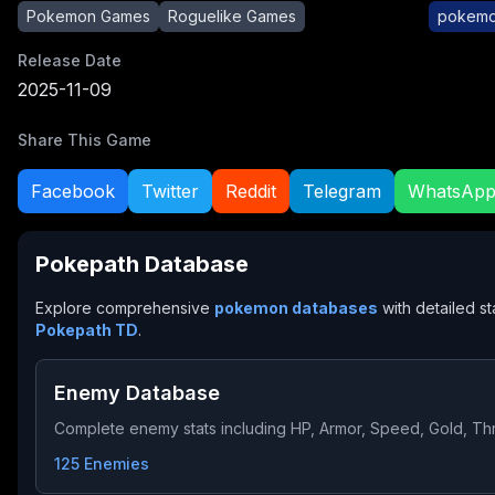
Pokemon Games
Roguelike Games
pokem
Release Date
2025-11-09
Share This Game
Facebook
Twitter
Reddit
Telegram
WhatsAp
Pokepath Database
Explore comprehensive
pokemon databases
with detailed s
Pokepath TD
.
Enemy Database
Complete enemy stats including HP, Armor, Speed, Gold, Thre
125 Enemies