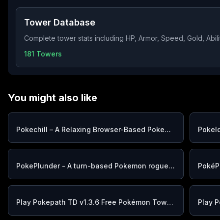
Tower Database
Complete tower stats including HP, Armor, Speed, Gold, Abil
181 Towers
You might also like
Pokechill – A Relaxing Browser-Based Pokemon-Style Idle RPG Game，Play free pokechill online.
PokePlunder - A turn-based Pokemon roguelike game
Play Pokepath TD v1.3.6 Free Pokémon Tower Defense Game Online