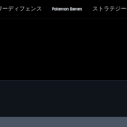
ワーディフェンス
Pokemon Games
ストラテジー