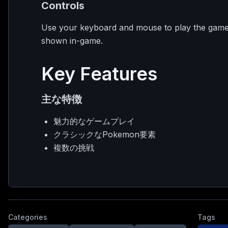
Controls
Use your keyboard and mouse to play the game. 
shown in-game.
Key Features
主な特徴
魅力的なゲームプレイ
クラシックなPokemon要素
複数の挑戦
Categories
Tags