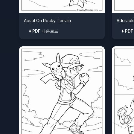
Absol On Rocky Terrain
Adorabl
⬇️ PDF 다운로드
⬇️ P