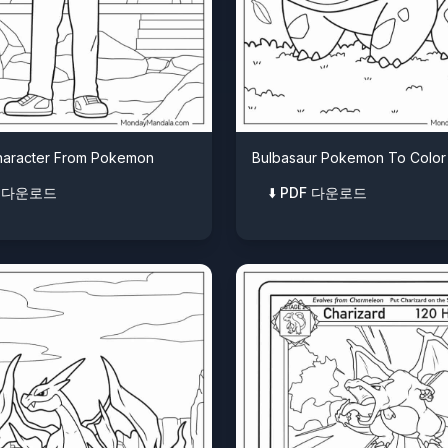
haracter From Pokemon
Bulbasaur Pokemon To Color
DF 다운로드
⬇️ PDF 다운로드