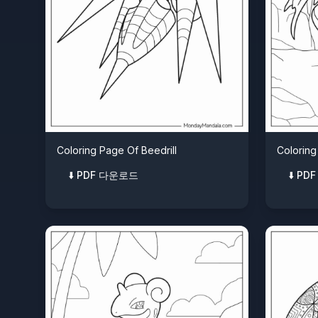
Coloring Page Of Beedrill
Coloring
⬇️ PDF 다운로드
⬇️ P