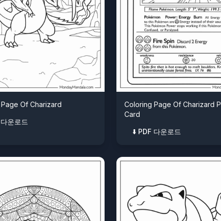
 Page Of Charizard
Coloring Page Of Charizard
Card
DF 다운로드
⬇️ PDF 다운로드