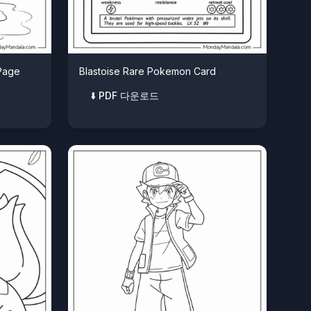
Page
Blastoise Rare Pokemon Card
⬇️ PDF 다운로드