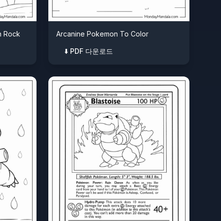
n Rock
Arcanine Pokemon To Color
⬇️ PDF 다운로드