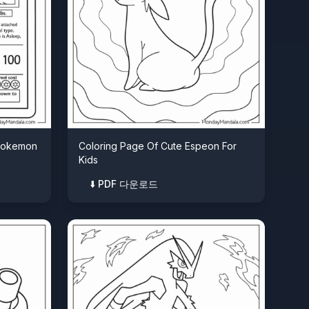
 Pokemon
Coloring Page Of Cute Espeon For
Kids
⬇️ PDF 다운로드