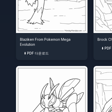
Blaziken From Pokemon Mega
Brock C
Evolution
⬇️ P
⬇️ PDF 다운로드