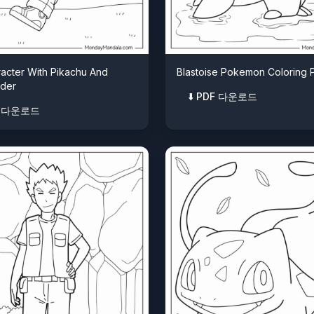
acter With Pikachu And
Blastoise Pokemon Coloring 
der
⬇️ PDF 다운로드
DF 다운로드