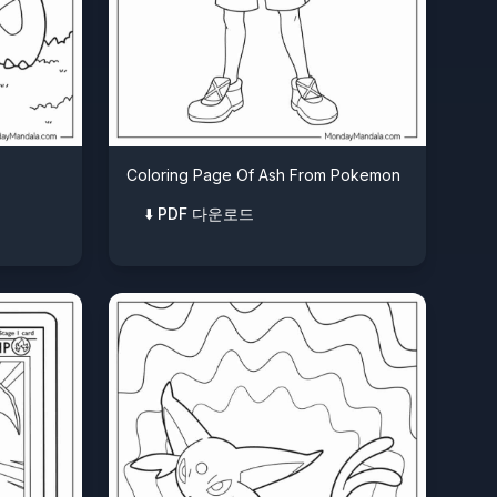
Coloring Page Of Ash From Pokemon
⬇️ PDF 다운로드