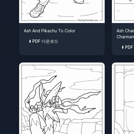
Ash And Pikachu To Color
Ash Char
Charman
⬇️ PDF 다운로드
⬇️ P