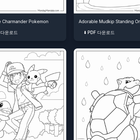
e Charmander Pokemon
Adorable Mudkip Standing O
DF 다운로드
⬇️ PDF 다운로드