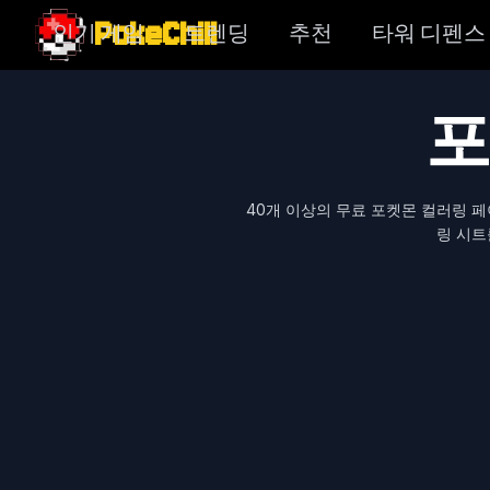
PokeChill
인기 게임
트렌딩
추천
타워 디펜스
포
40개 이상의 무료 포켓몬 컬러링 
링 시트