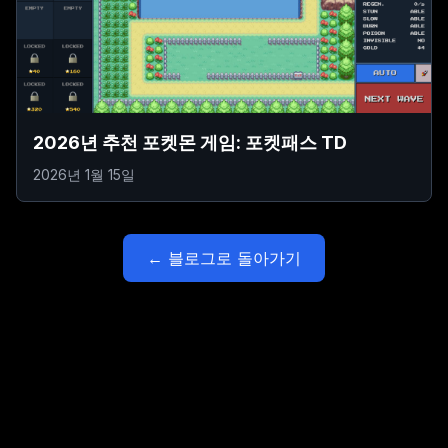
2026년 추천 포켓몬 게임: 포켓패스 TD
2026년 1월 15일
← 블로그로 돌아가기