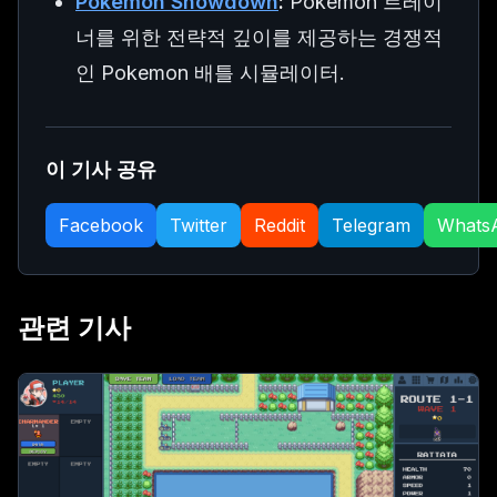
Pokemon Showdown
:
Pokemon 트레이
너를 위한 전략적 깊이를 제공하는 경쟁적
인 Pokemon 배틀 시뮬레이터.
이 기사 공유
Facebook
Twitter
Reddit
Telegram
Whats
관련 기사