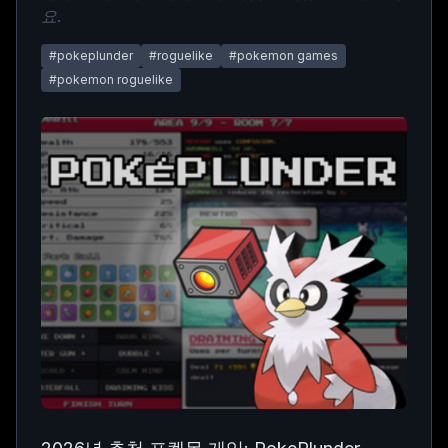
요.
#
pokeplunder
#
roguelike
#
pokemon games
#
pokemon roguelike