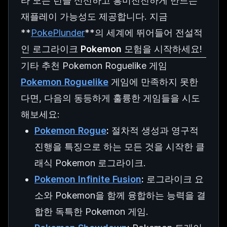
라 모든 런을 신선하고 흥미진진하게 만드는
재플레이 가능성도 제공합니다. 지금
**
PokePlunder
**의 세계에 뛰어들어 전설적
인 로그라이크
Pokemon
모험을 시작하세요!
기타 추천 Pokemon Roguelike 게임
Pokemon Roguelike
게임에 만족하지 못한
다면, 다음의 동등하게 훌륭한 게임들을 시도
해보세요:
Pokemon Rogue
:
절차적 생성과 영구적
진행을 특징으로 하는 모든 것을 시작한 클
래식 Pokemon 로그라이크.
Pokemon Infinite Fusion
:
로그라이크 요
소와 Pokemon을 함께 융합하는 능력을 결
합한 독특한 Pokemon 게임.