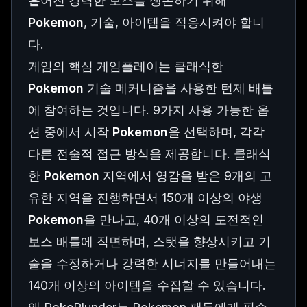
흩어진 강력한 보스를 생존하기 위해
Pokemon
, 기술, 아이템을 적응시켜야 합니
다.
게임의 핵심 게임플레이는 클래식한
Pokemon
기술 메커니즘을 사용한 턴제 배틀
에 참여하는 것입니다. 9가지 사용 가능한 옵
션 중에서 시작
Pokemon
을 선택하며, 각각
다른 전술적 접근 방식을 제공합니다. 클래식
한
Pokemon
지역에서 영감을 받은 9개의 고
유한 지역을 진행하면서 150개 이상의 야생
Pokemon
을 만나고, 40개 이상의 도전적인
보스 배틀에 직면하며, 스탯을 향상시키고 기
술을 수정하거나 강력한 시너지를 만들어내는
140개 이상의 아이템을 수집할 수 있습니다.